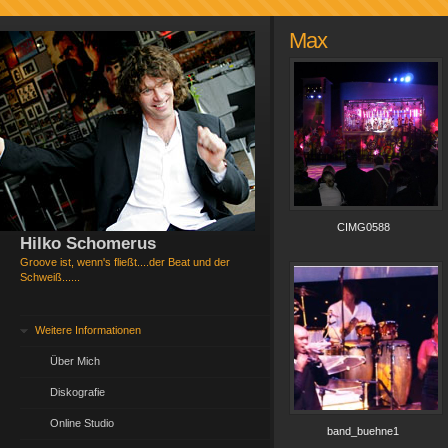
Max
CIMG0588
Hilko Schomerus
Groove ist, wenn's fließt....der Beat und der
Schweiß......
Weitere Informationen
Über Mich
Diskografie
Online Studio
band_buehne1